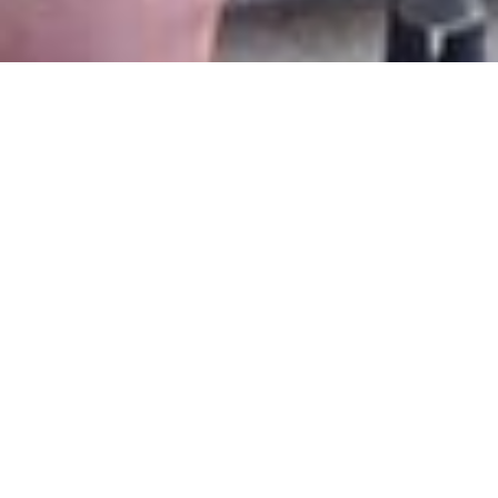
Välkommen till oss!
Unite 2 Learn är en ideell
organisation som arbetar med
grundskolor i syfte att främja
utbildning, sexuell och
reproduktiv hälsa, samt hälsa och
sanitet. Vi arbetar för närvarande