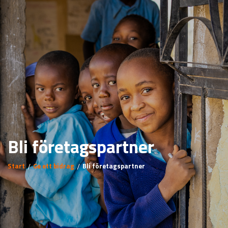
Bli företagspartner
Start
Ge ett bidrag
Bli företagspartner