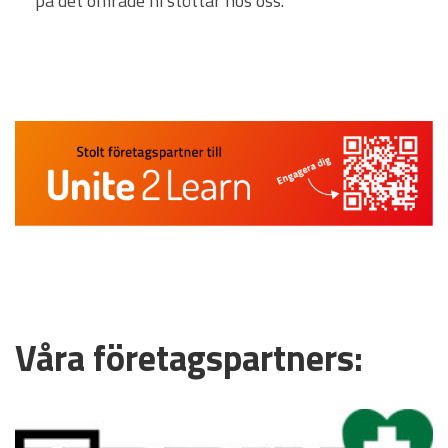
på det område ni stöttar hos oss.
Våra företagspartners: