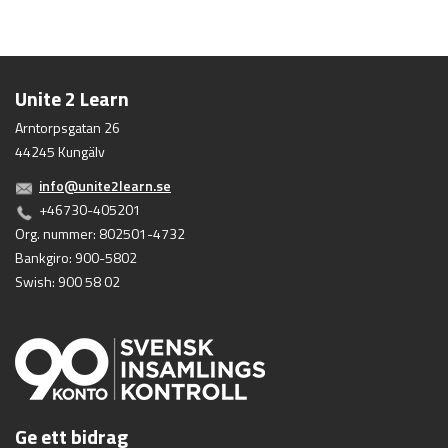
Unite 2 Learn
Arntorpsgatan 26
44245 Kungälv
info@unite2learn.se
+46730-405201
Org. nummer: 802501-4732
Bankgiro: 900-5802
Swish: 900 58 02
Ge ett bidrag