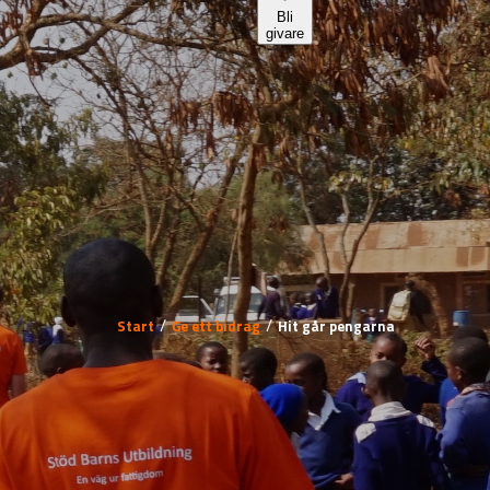
Start
Ge ett bidrag
Hit går pengarna