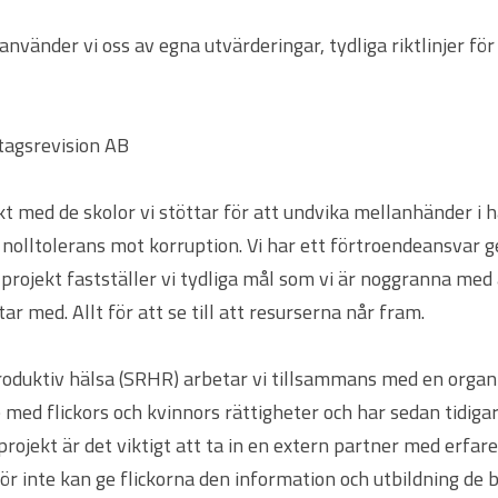
nvänder vi oss av egna utvärderingar, tydliga riktlinjer fö
tagsrevision AB
takt med de skolor vi stöttar för att undvika mellanhänder i
r nolltolerans mot korruption. Vi har ett förtroendeansvar 
projekt fastställer vi tydliga mål som vi är noggranna med a
r med. Allt för att se till att resurserna når fram.
produktiv hälsa (SRHR) arbetar vi tillsammans med en organ
e med flickors och kvinnors rättigheter och har sedan tidi
 projekt är det viktigt att ta in en extern partner med erf
ör inte kan ge flickorna den information och utbildning de 