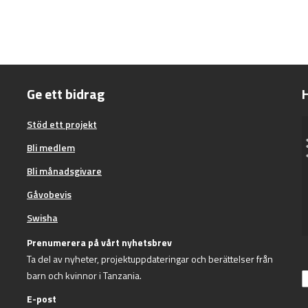
Ge ett bidrag
H
Stöd ett projekt
Bli medlem
Bli månadsgivare
Gåvobevis
Swisha
Prenumerera på vårt nyhetsbrev
Ta del av nyheter, projektuppdateringar och berättelser från
barn och kvinnor i Tanzania.
E-post