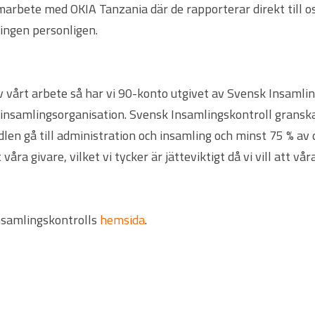
marbete med OKIA Tanzania där de rapporterar direkt till o
lingen personligen.
av vårt arbete så har vi 90-konto utgivet av Svensk Insamli
s insamlingsorganisation. Svensk Insamlingskontroll gransk
len gå till administration och insamling och minst 75 % av 
ra givare, vilket vi tycker är jätteviktigt då vi vill att vå
nsamlingskontrolls
hemsida
.