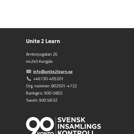
Unite 2 Learn
Arntorpsgatan 26
44245 Kungälv
info@unite2learn.se
+46730-405201
Org. nummer: 802501-4732
Bankgiro: 900-5802
Swish: 900 58 02