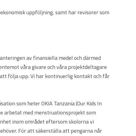
r ekonomisk uppföljning, samt har revisorer som
 hanteringen av finansiella medel och därmed
gentemot våra givare och våra projektdeltagare
tt följa upp. Vi har kontinuerlig kontakt och får
isation som heter OKIA Tanzania (Our Kids In
gare arbetat med menstruationsprojekt som
arenhet inom området eftersom skolorna vi
behöver. För att säkerställa att pengarna når