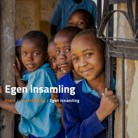
Egen insamling
Start
Ge ett bidrag
Egen insamling