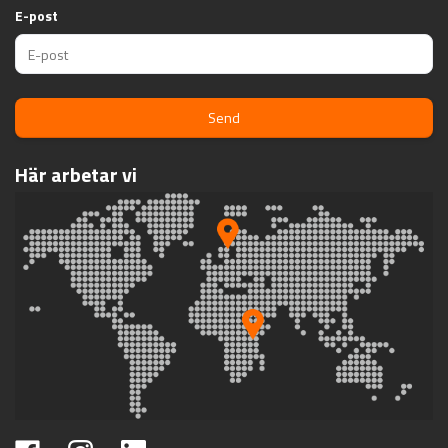
E-post
Send
Här arbetar vi