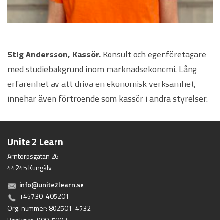
Stig Andersson, Kassör.
Konsult och egenföretagare
med studiebakgrund inom marknadsekonomi. Lång
erfarenhet av att driva en ekonomisk verksamhet,
innehar även förtroende som kassör i andra styrelser.
Unite 2 Learn
Arntorpsgatan 26
44245 Kungälv
info@unite2learn.se
+46730-405201
Org. nummer: 802501-4732
Bankgiro: 900-5802