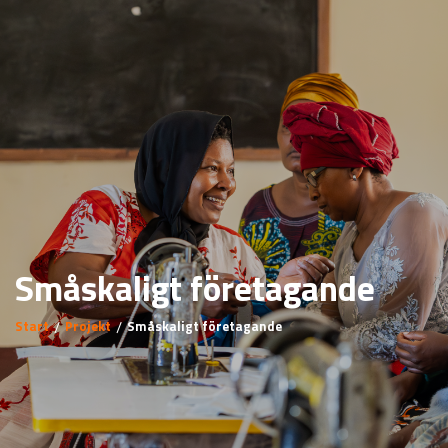
Småskaligt företagande
Start
Projekt
Småskaligt företagande