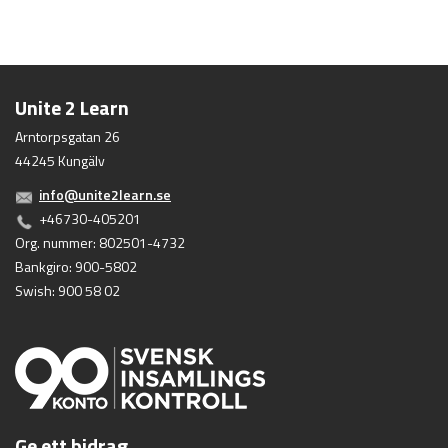
Unite 2 Learn
Arntorpsgatan 26
44245 Kungälv
info@unite2learn.se
+46730-405201
Org. nummer: 802501-4732
Bankgiro: 900-5802
Swish: 900 58 02
Ge ett bidrag