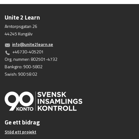
Unite 2 Learn
Arntorpsgatan 26
44245 Kungälv
info@unite2learn.se
+46730-405201
Org. nummer: 802501-4732
Bankgiro: 900-5802
Swish: 900 58 02
Ge ett bidrag
Stöd ett projekt