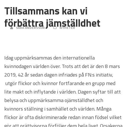
Tillsammans kan vi
förbättra jämställdhet
SARA ANDERSSON
NYHETER
Idag uppmärksammas den internationella
kvinnodagen världen över. Trots att det är den 8 mars
2019, 42 år sedan dagen infriades på FN:s initiativ,
utgör flickor och kvinnor fortfarande en grupp med
lite makt och inflytande i världen. Dagen syftar till att
belysa och uppmärksamma ojämställdhet och
kvinnors ställning i samhället och världen. Många
flickor är ofta diskriminerade redan innan födsel vilket
gör att orättvisorna förföljer dem hela livet. Orsakerna