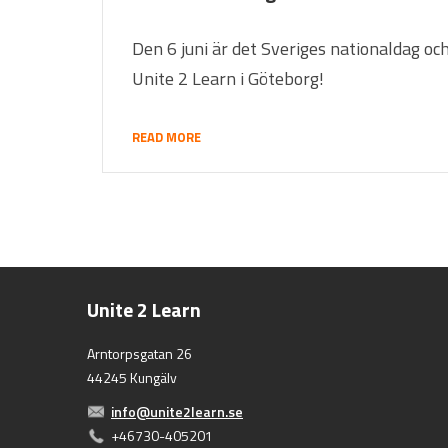
Den 6 juni är det Sveriges nationaldag oc
Unite 2 Learn i Göteborg!
READ MORE
Unite 2 Learn
Arntorpsgatan 26
44245 Kungälv
info@unite2learn.se
+46730-405201