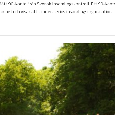
r fått 90-konto från Svensk Insamlingskontroll. Ett 90-kont
mhet och visar att vi är en seriös insamlingsorganisation.