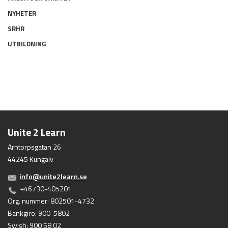
NYHETER
SRHR
UTBILDNING
Unite 2 Learn
Arntorpsgatan 26
44245 Kungälv
info@unite2learn.se
+46730-405201
Org. nummer: 802501-4732
Bankgiro: 900-5802
Swish: 900 58 02