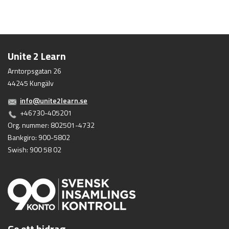
Unite 2 Learn
Arntorpsgatan 26
44245 Kungälv
info@unite2learn.se
+46730-405201
Org. nummer: 802501-4732
Bankgiro: 900-5802
Swish: 900 58 02
Ge ett bidrag