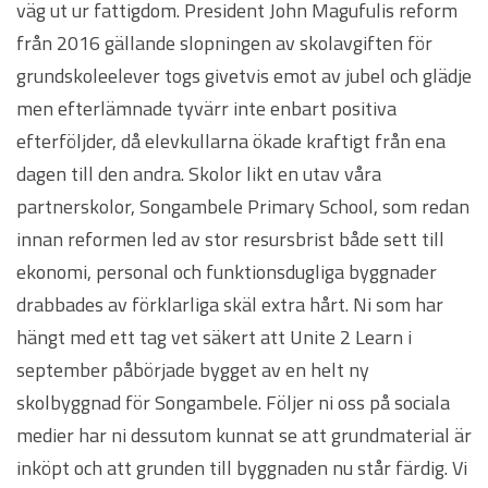
väg ut ur fattigdom. President John Magufulis reform
från 2016 gällande slopningen av skolavgiften för
grundskoleelever togs givetvis emot av jubel och glädje
men efterlämnade tyvärr inte enbart positiva
efterföljder, då elevkullarna ökade kraftigt från ena
dagen till den andra. Skolor likt en utav våra
partnerskolor, Songambele Primary School, som redan
innan reformen led av stor resursbrist både sett till
ekonomi, personal och funktionsdugliga byggnader
drabbades av förklarliga skäl extra hårt. Ni som har
hängt med ett tag vet säkert att Unite 2 Learn i
september påbörjade bygget av en helt ny
skolbyggnad för Songambele. Följer ni oss på sociala
medier har ni dessutom kunnat se att grundmaterial är
inköpt och att grunden till byggnaden nu står färdig. Vi