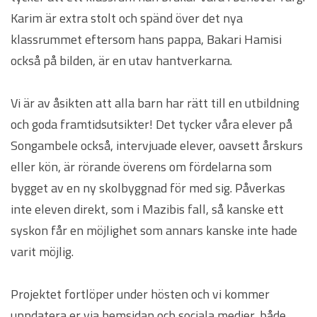
Karim är extra stolt och spänd över det nya
klassrummet eftersom hans pappa, Bakari Hamisi
också på bilden, är en utav hantverkarna.
Vi är av åsikten att alla barn har rätt till en utbildning
och goda framtidsutsikter! Det tycker våra elever på
Songambele också, intervjuade elever, oavsett årskurs
eller kön, är rörande överens om fördelarna som
bygget av en ny skolbyggnad för med sig. Påverkas
inte eleven direkt, som i Mazibis fall, så kanske ett
syskon får en möjlighet som annars kanske inte hade
varit möjlig.
Projektet fortlöper under hösten och vi kommer
uppdatera er via hemsidan och sociala medier, både