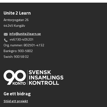
Unite 2 Learn
Arntorpsgatan 26
44245 Kungälv
info@unite2learn.se
+46730-405201
Org. nummer: 802501-4732
Bankgiro: 900-5802
Swish: 900 58 02
Ge ett bidrag
Stöd ett projekt