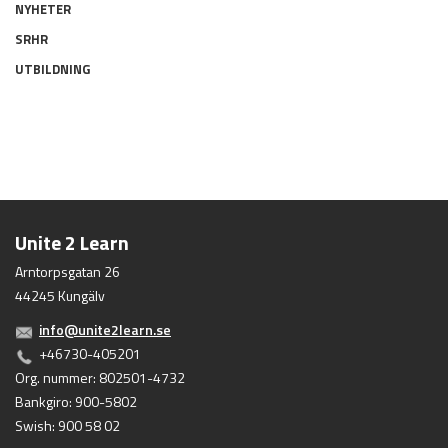
NYHETER
SRHR
UTBILDNING
Unite 2 Learn
Arntorpsgatan 26
44245 Kungälv
info@unite2learn.se
+46730-405201
Org. nummer: 802501-4732
Bankgiro: 900-5802
Swish: 900 58 02