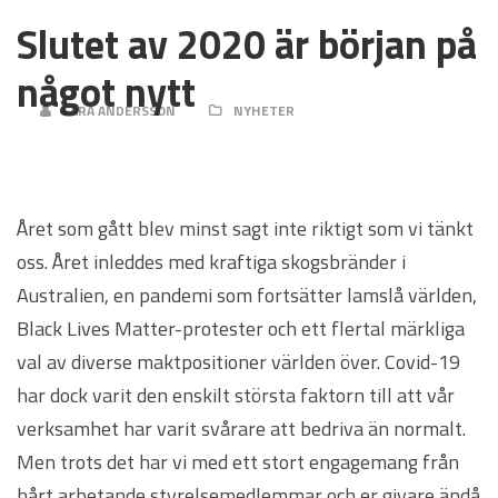
Slutet av 2020 är början på
något nytt
SARA ANDERSSON
NYHETER
Året som gått blev minst sagt inte riktigt som vi tänkt
oss. Året inleddes med kraftiga skogsbränder i
Australien, en pandemi som fortsätter lamslå världen,
Black Lives Matter-protester och ett flertal märkliga
val av diverse maktpositioner världen över. Covid-19
har dock varit den enskilt största faktorn till att vår
verksamhet har varit svårare att bedriva än normalt.
Men trots det har vi med ett stort engagemang från
hårt arbetande styrelsemedlemmar och er givare ändå