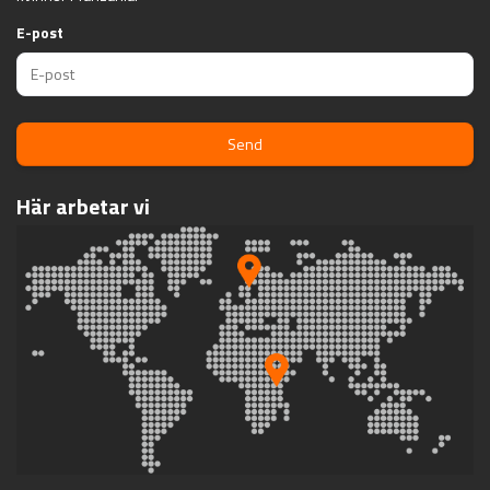
E-post
Send
Här arbetar vi