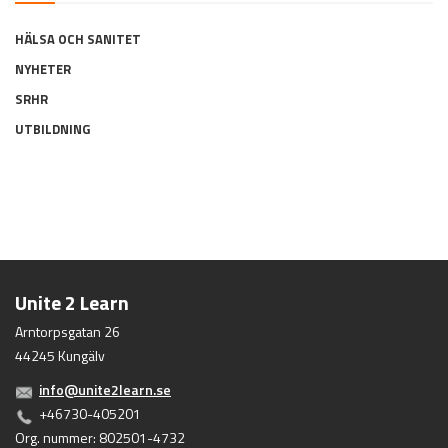
HÄLSA OCH SANITET
NYHETER
SRHR
UTBILDNING
Unite 2 Learn
Arntorpsgatan 26
44245 Kungälv
info@unite2learn.se
+46730-405201
Org. nummer: 802501-4732