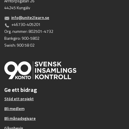
Arntorpsgatan 26
44245 Kungälv
info@unite2learn.se
+46730-405201
Org. nummer: 802501-4732
Bankgiro: 900-5802
Swish: 900 58 02
Ge ett bidrag
Stöd ett projekt
Bli medlem
Bli månadsgivare
Gåvobevis