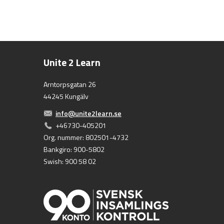
Unite 2 Learn
Arntorpsgatan 26
44245 Kungälv
info@unite2learn.se
+46730-405201
Org. nummer: 802501-4732
Bankgiro: 900-5802
Swish: 900 58 02