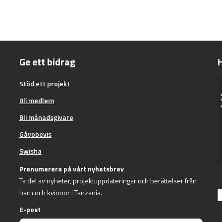
Ge ett bidrag
H
Stöd ett projekt
Bli medlem
Bli månadsgivare
Gåvobevis
Swisha
Prenumerera på vårt nyhetsbrev
Ta del av nyheter, projektuppdateringar och berättelser från
barn och kvinnor i Tanzania.
E-post