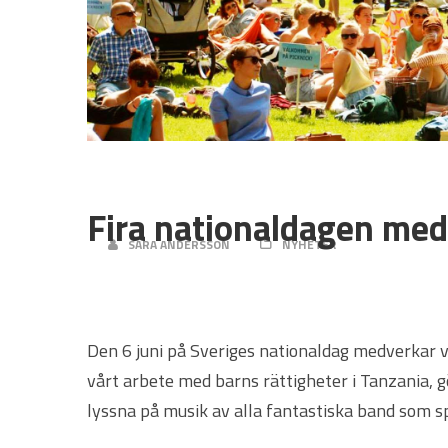
5 JUNI, 2017
Fira nationaldagen med 
SARA ANDERSSON
NYHETER
Den 6 juni på Sveriges nationaldag medverkar vi
vårt arbete med barns rättigheter i Tanzania, gö
lyssna på musik av alla fantastiska band som s