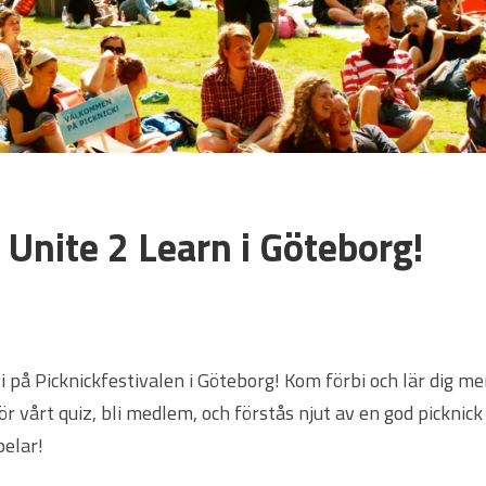
Unite 2 Learn i Göteborg!
 på Picknickfestivalen i Göteborg! Kom förbi och lär dig m
r vårt quiz, bli medlem, och förstås njut av en god picknick
pelar!