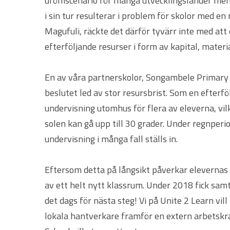
drömscenario för många utvecklingsländer men å
i sin tur resulterar i problem för skolor med en
Magufuli, räckte det därför tyvärr inte med at
efterföljande resurser i form av kapital, materi
En av våra partnerskolor, Songambele Primary S
beslutet led av stor resursbrist. Som en efterf
undervisning utomhus för flera av eleverna, vil
solen kan gå upp till 30 grader. Under regnperio
undervisning i många fall ställs in.
Eftersom detta på långsikt påverkar elevernas
av ett helt nytt klassrum. Under 2018 fick samt
det dags för nästa steg! Vi på Unite 2 Learn vill 
lokala hantverkare framför en extern arbetsk