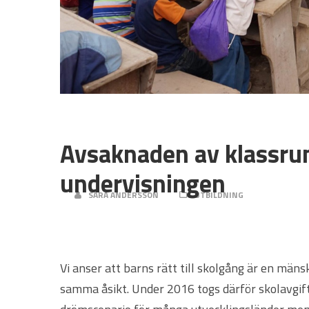
30 JUNI, 2019
Avsaknaden av klassru
undervisningen
SARA ANDERSSON
UTBILDNING
Vi anser att barns rätt till skolgång är en mäns
samma åsikt. Under 2016 togs därför skolavgifte