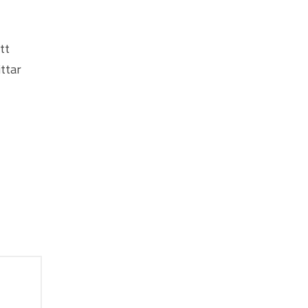
tt
ittar