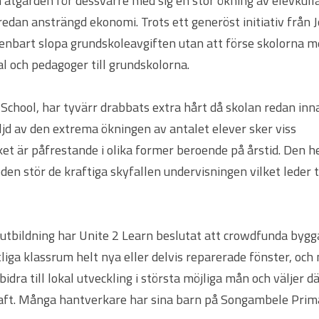
tgärden för dessvärre med sig en stor ökning av elevkulla
 redan ansträngd ekonomi. Trots ett generöst initiativ från 
t enbart slopa grundskoleavgiften utan att förse skolorna 
al och pedagoger till grundskolorna.
chool, har tyvärr drabbats extra hårt då skolan redan inn
öljd av den extrema ökningen av antalet elever sker viss
ket är påfrestande i olika former beroende på årstid. Den h
den stör de kraftiga skyfallen undervisningen vilket leder ti
 utbildning har Unite 2 Learn beslutat att crowdfunda byg
liga klassrum helt nya eller delvis reparerade fönster, och 
bidra till lokal utveckling i största möjliga mån och väljer d
raft. Många hantverkare har sina barn på Songambele Prim