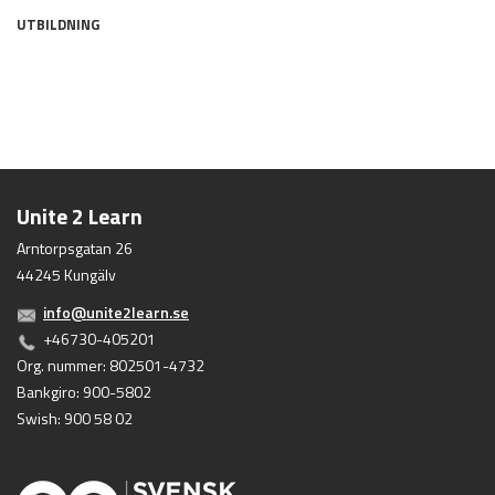
UTBILDNING
Unite 2 Learn
Arntorpsgatan 26
44245 Kungälv
info@unite2learn.se
+46730-405201
Org. nummer: 802501-4732
Bankgiro: 900-5802
Swish: 900 58 02