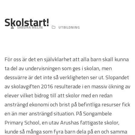
30 JUNI, 2020
Skolstart!
SANDRA MELIN
UTBILDNING
För oss är det en självklarhet att alla barn skall kunna
ta del av undervisningen som ges i skolan, men
dessvärre är det inte så verkligheten ser ut. Slopandet
av skolavgiften 2016 resulterade i en massiv ökning av
elever vilket bidrog till att skolor med en redan
ansträngd ekonomi och brist på befintliga resurser fick
en än mer ansträngd situation. På Songambele
Primary School, en utav Arushas fattigaste skolor,
kunde så många som fyra barn dela på en och samma