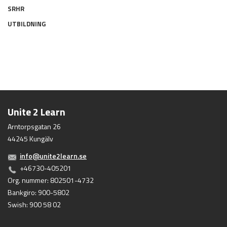
SRHR
UTBILDNING
Unite 2 Learn
Arntorpsgatan 26
44245 Kungälv
info@unite2learn.se
+46730-405201
Org. nummer: 802501-4732
Bankgiro: 900-5802
Swish: 900 58 02